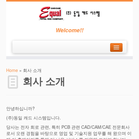
Welcome!!
H
ome
Home
»
회사 소개
회
사소개
회사 소개
C
AM350
P
CB가공기
에
칭시스템
안녕하십니까?
고
객지원
(주)동일 캐드 시스템입니다.
견
적요청
당사는 전자 회로 관련, 특히 PCB 관련 CAD/CAM/CAE 전문회사
로서 오랜 경험을 바탕으로 영업 및 기술지원 업무를 해 왔으며 이