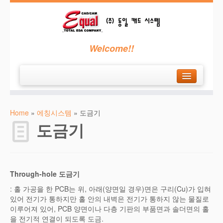
Welcome!!
H
ome
Home
»
에칭시스템
»
도금기
회
사소개
도금기
C
AM350
P
CB가공기
에
칭시스템
Through-hole 도금기
고
객지원
: 홀 가공을 한 PCB는 위, 아래(양면일 경우)면은 구리(Cu)가 입혀
있어 전기가 통하지만 홀 안의 내벽은 전기가 통하지 않는 물질로
견
적요청
이루어져 있어, PCB 양면이나 다층 기판의 부품면과 솔더면의 홀
을 전기적 연결이 되도록 도금.